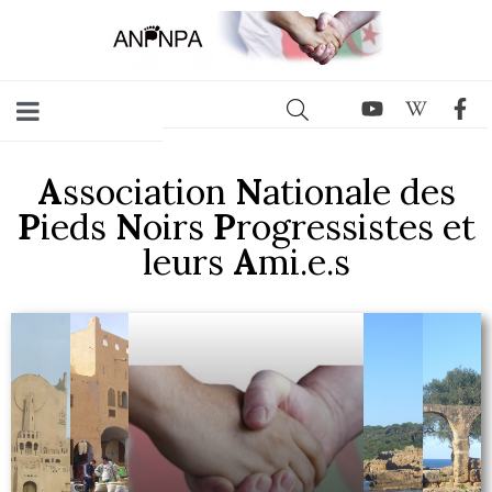
A
ssociation
N
ationale des
P
ieds
N
oirs
P
rogressistes et
leurs
A
mi.e.s