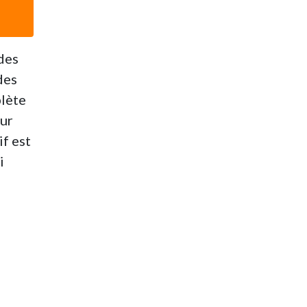
 des
des
plète
our
if est
i