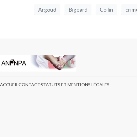
Argoud
Bigeard
Collin
crim
ACCUEIL
CONTACT
STATUTS ET MENTIONS LÉGALES