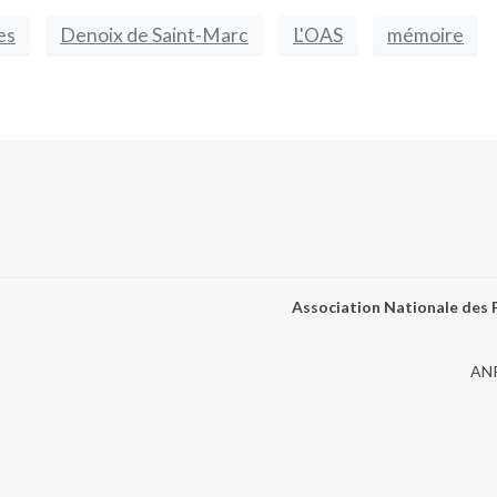
es
Denoix de Saint-Marc
L'OAS
mémoire
Association Nationale des P
ANP