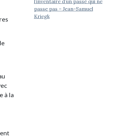
l’inventaire d’un passé qui ne
passe pas – Jean-Samuel
Kriegk
res
de
au
vec
e à la
vent