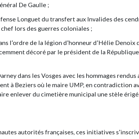
général De Gaulle ;
éfense Longuet du transfert aux Invalides des cend
chef lors des guerres coloniales ;
dans l’ordre de la légion d’honneur d’Hélie Denoix 
récemment décoré par le président de la République
à Darney dans les Vosges avec les hommages rendus 
t à Beziers où le maire UMP, en contradiction a
aire enlever du cimetière municipal une stèle érigé
hautes autorités françaises, ces initiatives s’inscri