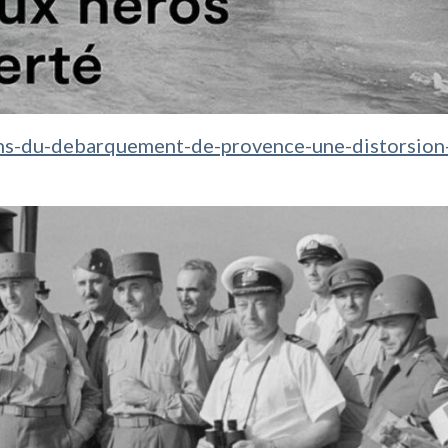
-ans-du-debarquement-de-provence-une-distorsion