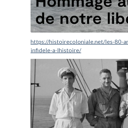
https://histoirecoloniale.net/les-80
infidele-a-lhistoire/