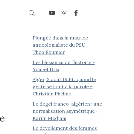
Plongée dans la matrice
anticolonialiste du PSU –
Théo Roumier
Les blessures de l’histoire -
Youcef Dris
Alger, 2 août 1936 : quand le
geste se joint à la parole –
Christian Phéline
Le dégel franco-algérien : une
normalisation asymétrique –
le
Karim Medjani
Le dévoilement des femmes