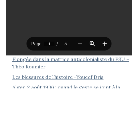
Plongée dans la matrice anticolonialiste du PSU –
Théo Roumier
Les blessures de l’histoire -Youcef Dris
Alger, 2 août 1936 : quand le geste se joint à la
parole – Christian Phéline
Le dégel franco-algérien : une normalisation
asymétrique – Karim Medjani
Le dévoilement des femmes musulmanes en
Algérie – Jean-Pierre Séréni