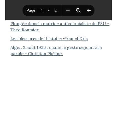
Plongée dans la matrice anticolonialiste du PSU –
Théo Roumier
Les blessures de l’histoire -Youcef Dris
Alger, 2 août 1936 : quand le geste se joint à la
parole – Christian Phéline
Le dégel franco-algérien : une normalisation
asymétrique – Karim Medjani
Le dévoilement des femmes musulmanes en
Algérie – Jean-Pierre Séréni