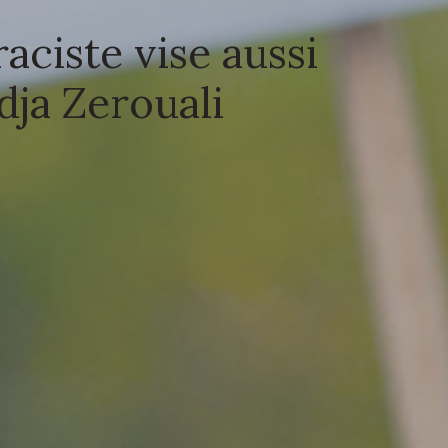
raciste vise aussi
dja Zerouali