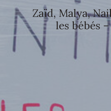
Zaïd, Malya, Nail
les bébés –