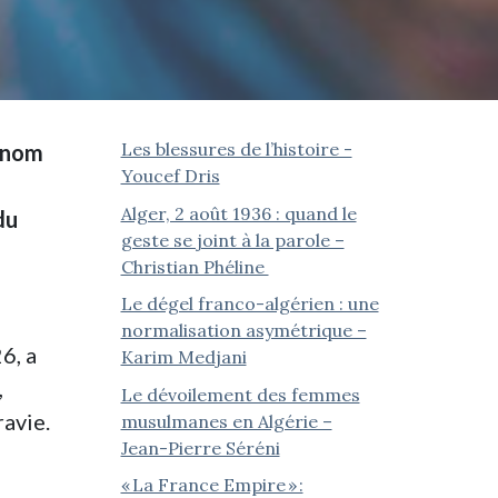
Les blessures de l’histoire -
rénom
Youcef Dris
Alger, 2 août 1936 : quand le
du
geste se joint à la parole –
Christian Phéline
Le dégel franco-algérien : une
normalisation asymétrique –
6, a
Karim Medjani
,
Le dévoilement des femmes
ravie.
musulmanes en Algérie –
Jean-Pierre Séréni
« La France Empire » :