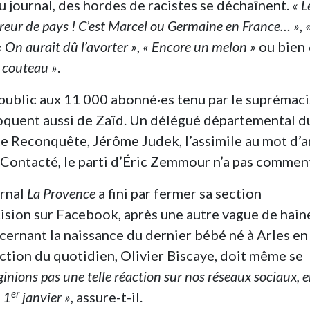
u journal, des hordes de racistes se déchaînent.
« L
rreur de pays ! C’est Marcel ou Germaine en France… »
,
« On aurait dû l’avorter »
,
« Encore un melon »
ou bien
 couteau »
.
public aux 11 000 abonné·es tenu par le suprémaci
quent aussi de Zaïd. Un délégué départemental d
te Reconquête, Jérôme Judek, l’assimile au mot d’a
 Contacté, le parti d’Éric Zemmour n’a pas commen
urnal
La Provence
a fini par fermer sa section
ision sur Facebook, après une autre vague de hain
cernant la naissance du dernier bébé né à Arles en
ction du quotidien, Olivier Biscaye, doit même se
inions pas une telle réaction sur nos réseaux sociaux, 
er
u 1
janvier »
, assure-t-il.