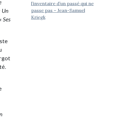
e
l’inventaire d’un passé qui ne
« Un
passe pas – Jean-Samuel
Kriegk
« Ses
ste
u
rgot
té.
e
en