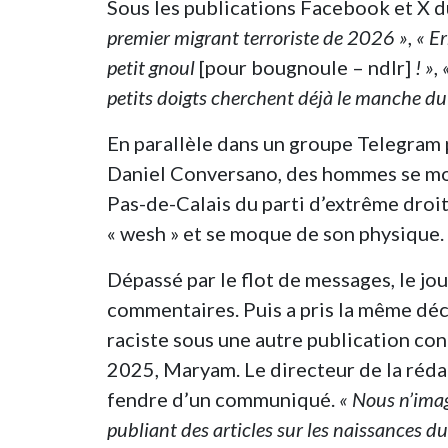
Sous les publications Facebook et X d
premier migrant terroriste de 2026
»
,
« E
petit gnoul
[pour bougnoule – ndlr]
! »
,
petits doigts cherchent déjà le manche du
En parallèle dans un groupe Telegram 
Daniel Conversano, des hommes se mo
Pas-de-Calais du parti d’extrême droi
« wesh » et se moque de son physique.
Dépassé par le flot de messages, le jo
commentaires. Puis a pris la même déc
raciste sous une autre publication con
2025, Maryam. Le directeur de la réda
fendre d’un communiqué.
« Nous n’imag
publiant des articles sur les naissances d