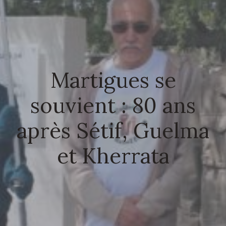
Martigues se
souvient : 80 ans
après Sétif, Guelma
et Kherrata