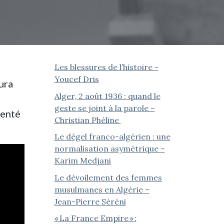
Les blessures de l’histoire -
Youcef Dris
ura
Alger, 2 août 1936 : quand le
geste se joint à la parole –
senté
Christian Phéline
Le dégel franco-algérien : une
normalisation asymétrique –
Karim Medjani
Le dévoilement des femmes
musulmanes en Algérie –
Jean-Pierre Séréni
« La France Empire » :