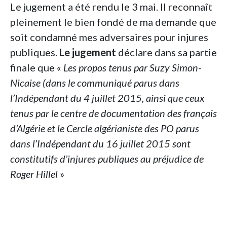
Le jugement a été rendu le 3 mai. Il reconnaît
pleinement le bien fondé de ma demande que
soit condamné mes adversaires pour injures
publiques.
Le
jugement
déclare dans sa partie
finale que «
Les
propos
tenus
par
Suzy
Simon-
Nicaise
(dans
le
communiqué
parus
dans
l’Indépendant
du
4
juillet
2015,
ainsi
que
ceux
tenus
par
le
centre
de
documentation
des
français
d’Algérie
et
le
Cercle
algérianiste
des
PO
parus
dans
l’Indépendant
du
16
juillet
2015
sont
constitutifs
d’injures
publiques
au
préjudice
de
Roger
Hillel
»
Les
motifs
de
la
décision
du
tribunal
Dans « les motifs de la décision », il est