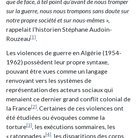
que de face, à tel point qu’avant de nous tromper
sur la guerre, nous nous trompons sans doute sur
notre propre société et sur nous-mêmes
»,
rappelait l’historien Stéphane Audoin-
[1]
Rouzeau
.
Les violences de guerre en Algérie (1954-
1962) possèdent leur propre syntaxe,
pouvant être vues comme un langage
renvoyant vers les systèmes de
représentation des acteurs sociaux qui
menaient ce dernier grand conflit colonial de
[2]
la France
. Certaines de ces violences ont
été étudiées ou évoquées comme la
[3]
torture
, les exécutions sommaires, les
[4]
« ratonnades »
, les disparitions des corps,