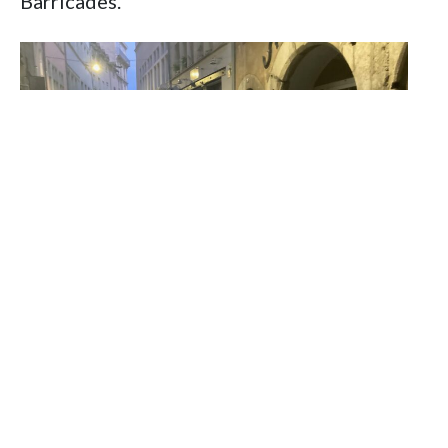
Barricades.
Marcel Borg, ANPNPA Grenoble