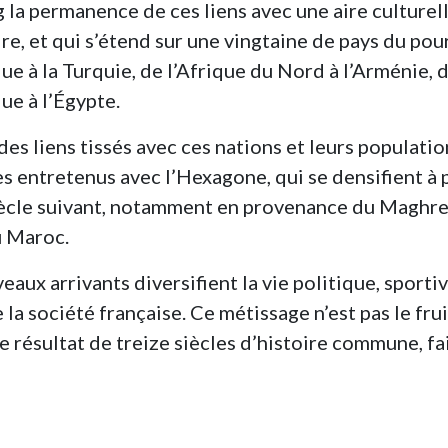
g la permanence de ces liens avec une aire culturel
ire, et qui s’étend sur une vingtaine de pays du pou
ue à la Turquie, de l’Afrique du Nord à l’Arménie, 
ue à l’Égypte.
 des liens tissés avec ces nations et leurs populatio
 entretenus avec l’Hexagone, qui se densifient à p
siècle suivant, notamment en provenance du Maghre
u Maroc.
ux arrivants diversifient la vie politique, sportiv
 la société française. Ce métissage n’est pas le frui
e résultat de treize siècles d’histoire commune, fa
ivre-France,_terre_d_immigration-637-1-1-0-1.html