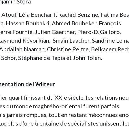
enjamin Stora
 Atouf, Léla Bencharif, Rachid Benzine, Fatima Bes
ma, Hassan Boubakri, Ahmed Boubeker, François
rre Fournié, Julien Gaertner, Piero-D. Galloro,
 Raymond Kévorkian, Smaïn Laacher, Sandrine Lema
 Abdallah Naaman, Christine Peltre, Belkacem Rec
 Schor, Stéphane de Tapia et John Tolan.
sentation de l’éditeur
er quart finissant du XXIe siècle, les relations no
sues du monde maghrébo-oriental furent parfois
 mais jamais rompues, tout en restant méconnues en
x, plus d’une trentaine de spécialistes unissent le