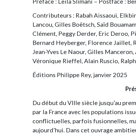
Préface : Leïla Slimani – Postface : B
Contributeurs : Rabah Aissaoui, Elkbir
Lancou, Gilles Boëtsch, Saïd Bouama
Clément, Peggy Derder, Eric Deroo, Pie
Bernard Heyberger, Florence Jaillet,
Jean-Yves Le Naour, Gilles Manceron,
Véronique Rieffel, Alain Ruscio, Ralph
Éditions Philippe Rey, janvier 2025
Pré
Du début du VIIIe siècle jusqu’au premi
par la France avec les populations is
conflictuelles, parfois fusionnelles,
aujourd’hui. Dans cet ouvrage ambitieu