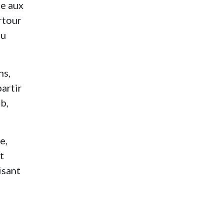
le aux
rtour
du
ns,
artir
b,
e,
t
isant