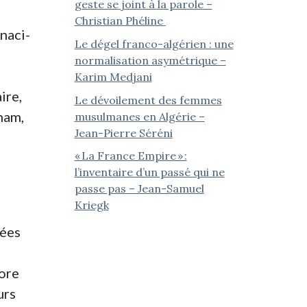
geste se joint à la parole –
Christian Phéline
naci-
Le dégel franco-algérien : une
normalisation asymétrique –
Karim Medjani
ire,
Le dévoilement des femmes
ham,
musulmanes en Algérie –
Jean-Pierre Séréni
« La France Empire » :
l’inventaire d’un passé qui ne
passe pas – Jean-Samuel
Kriegk
uées
core
urs