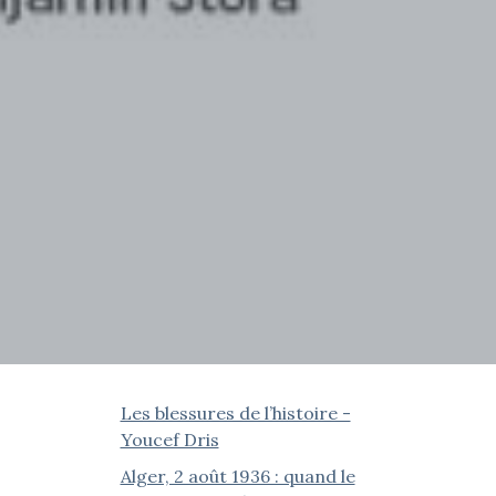
Les blessures de l’histoire -
Youcef Dris
Alger, 2 août 1936 : quand le