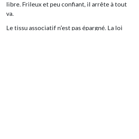
libre. Frileux et peu confiant, il arrête à tout
va.
Le tissu associatif n’est pas épargné. La loi
12-06 a permis la dissolution d’organisations
historiques comme la LADDH ou le RAJ. Les
avocats de la défense, à l’instar de Me
Sofiane Ouali, font eux-mêmes l’objet de
poursuites pénales pour leur engagement
auprès des détenus d’opinion. On estime
qu’entre 200 et 300 personnes croupissent
encore en prison pour leurs idées en 2025.
Mourir en détention :
l’alerte sur les violences