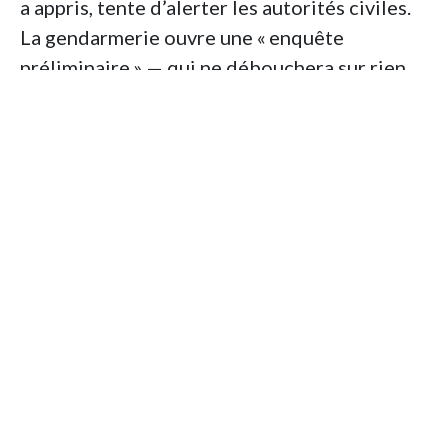
a appris, tente d’alerter les autorités civiles.
La gendarmerie ouvre une «
enquête
préliminaire
» — qui ne débouchera sur rien.
Le dossier est vite refermé. Classé sans suite.
Pour la famille, commence alors un deuil sans
vérité. Le poignard devient un objet secret,
jamais exhibé mais jamais détruit. Un objet de
mémoire et de douleur. Ni sanctuarisé ni
oublié. Il reste là, simple et terrifiant, dans la
maison familiale devenue un mausolée
discret de la guerre.
L’ enquête et le procès
Le tournant survient dans les années 2000.
Florence Beaugé, journaliste