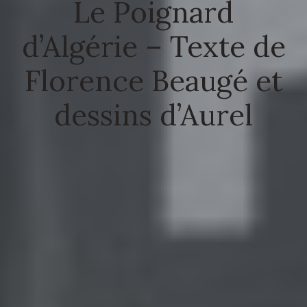
Le Poignard
d’Algérie – Texte de
Florence Beaugé et
dessins d’Aurel