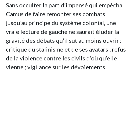
Sans occulter la part d’impensé qui empêcha
Camus de faire remonter ses combats
jusqu’au principe du système colonial, une
vraie lecture de gauche ne saurait éluder la
gravité des débats qu’il sut au moins ouvrir :
critique du stalinisme et de ses avatars ; refus
de la violence contre les civils d’où qu’elle
vienne ; vigilance sur les dévoiements
despotiques ou fondamentalistes des
libérations nationales.
Aussi loin de la naïveté hagiographique que
de la témérité accusatoire, cet essai se
propose de retrouver l’œuvre de Camus pour
ce qu’elle dit vraiment, dans les situations