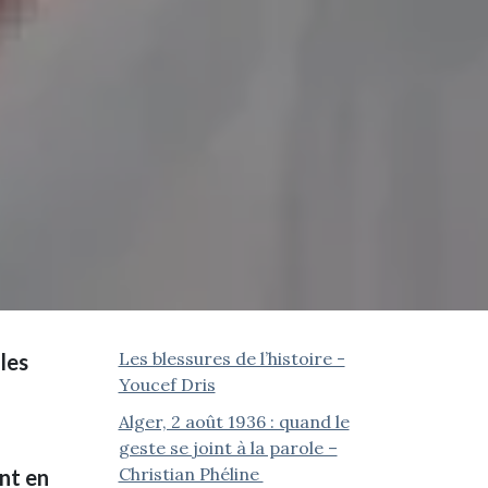
Les blessures de l’histoire -
les
Youcef Dris
Alger, 2 août 1936 : quand le
geste se joint à la parole –
Christian Phéline
ant en