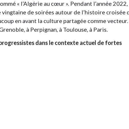
nommé « l’Algérie au cœur ». Pendant l’année 2022,
e vingtaine de soirées autour de l’histoire croisée 
aucoup en avant la culture partagée comme vecteur.
Grenoble, à Perpignan, à Toulouse, à Paris.
 progressistes dans le contexte actuel de fortes
 assez grave et inquiétante. Mais pourquoi cette
ons entre les deux États, pourquoi maintenant ? P
ser que c’est en relation avec la montée des idéol
ment, les forces progressistes antifascistes, tant 
es, n’ont pas été capables de mener correctement u
idées véhiculées par le Rassemblement national, ain
licaine, ont largement pénétré la société française
re coloniale est réhabilitée sous un angle positif