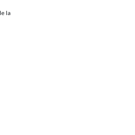
de la
our
ogies
les
ne
si
. La
, ce