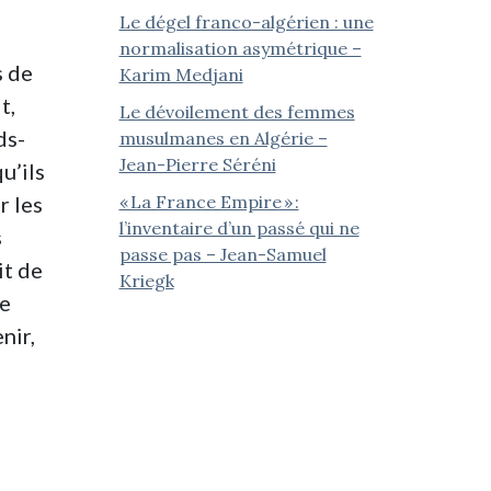
Le dégel franco-algérien : une
normalisation asymétrique –
s de
Karim Medjani
t,
Le dévoilement des femmes
ds-
musulmanes en Algérie –
Jean-Pierre Séréni
u’ils
« La France Empire » :
r les
l’inventaire d’un passé qui ne
s
passe pas – Jean-Samuel
it de
Kriegk
me
nir,