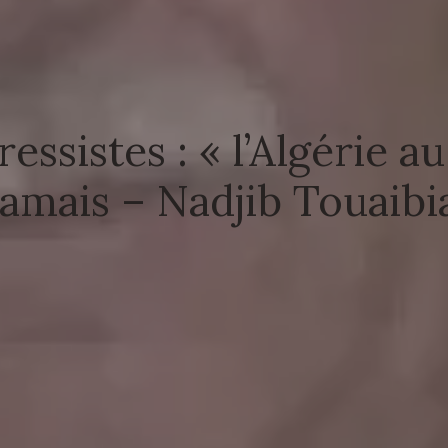
essistes : « l’Algérie a
jamais – Nadjib Touaibi