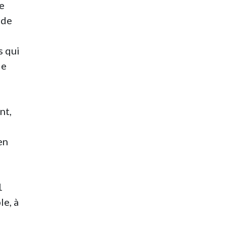
de
 de
s qui
de
nt,
en
1
le, à