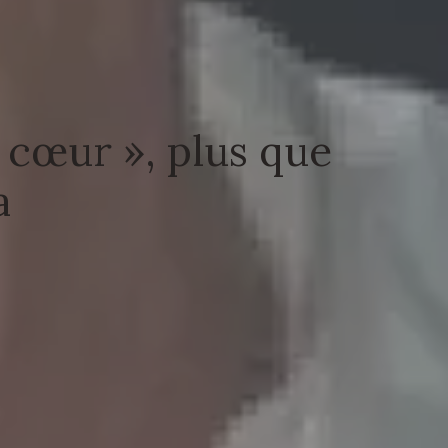
u cœur », plus que
a