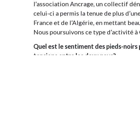
l’association Ancrage, un collectif dé
celui-ci a permis la tenue de plus d’un
France et de l’Algérie, en mettant be
Nous poursuivons ce type d’activité à 
Quel est le sentiment des pieds-noirs
tensions entre les deux pays?
Jacques Pradel
. La crise est en effet
détérioration comme jamais des relati
ma part, je ne peux m’empêcher de pen
d’extrême droite. Je pense que, globale
organisations que les partis politiqu
bataille idéologique. Si bien que les 
que par la droite qui avant était Répub
première conséquence est que la mémoi