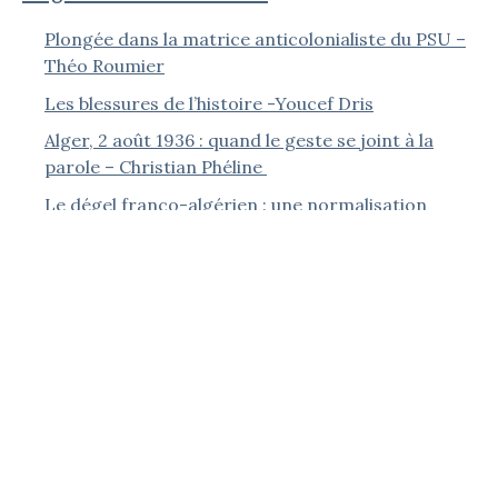
Plongée dans la matrice anticolonialiste du PSU –
Théo Roumier
Les blessures de l’histoire -Youcef Dris
Alger, 2 août 1936 : quand le geste se joint à la
parole – Christian Phéline
Le dégel franco-algérien : une normalisation
asymétrique – Karim Medjani
Le dévoilement des femmes musulmanes en
Algérie – Jean-Pierre Séréni