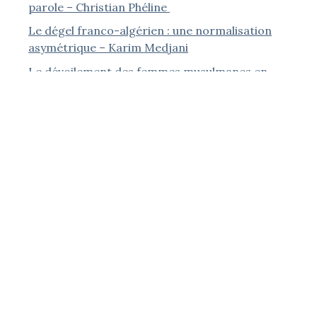
parole – Christian Phéline
Le dégel franco-algérien : une normalisation
asymétrique – Karim Medjani
Le dévoilement des femmes musulmanes en
Algérie – Jean-Pierre Séréni