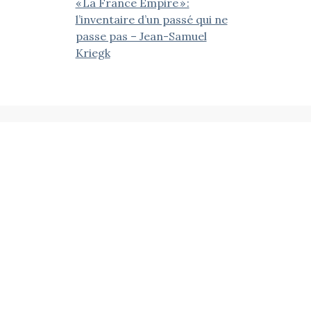
« La France Empire » :
l’inventaire d’un passé qui ne
passe pas – Jean-Samuel
Kriegk
ieds Noirs Progressistes et leurs Ami.e.s
Contactez-nous
NPA, B.P. 30045, 13368 Marseille Cedex 11
contact@anpnpa.fr