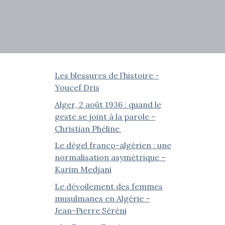
Les blessures de l’histoire -
Youcef Dris
Alger, 2 août 1936 : quand le
geste se joint à la parole –
Christian Phéline
Le dégel franco-algérien : une
normalisation asymétrique –
Karim Medjani
Le dévoilement des femmes
musulmanes en Algérie –
Jean-Pierre Séréni