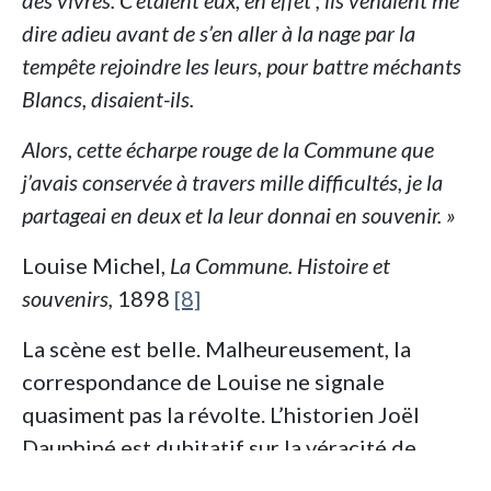
des vivres. C’étaient eux, en effet ; ils venaient me
dire adieu avant de s’en aller à la nage par la
tempête rejoindre les leurs, pour battre méchants
Blancs, disaient-ils.
Alors, cette écharpe rouge de la Commune que
j’avais conservée à travers mille difficultés, je la
partageai en deux et la leur donnai en souvenir. »
Louise Michel,
La Commune. Histoire et
souvenirs,
1898
[8]
La scène est belle. Malheureusement, la
correspondance de Louise ne signale
quasiment pas la révolte. L’historien Joël
Dauphiné est dubitatif sur la véracité de
cette scène. La thèse qu’il soutient est la