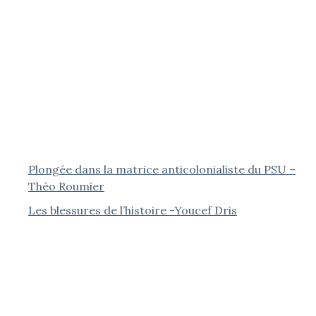
Plongée dans la matrice anticolonialiste du PSU –
Théo Roumier
Les blessures de l’histoire -Youcef Dris
Alger, 2 août 1936 : quand le geste se joint à la
parole – Christian Phéline
Le dégel franco-algérien : une normalisation
asymétrique – Karim Medjani
Le dévoilement des femmes musulmanes en