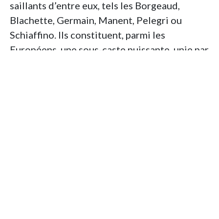
saillants d’entre eux, tels les Borgeaud,
Blachette, Germain, Manent, Pelegri ou
Schiaffino. Ils constituent, parmi les
Européens, une sous-caste puissante, unie par
des liens matrimoniaux et liguée sur les
questions vitales. Ils contractent, le plus
souvent, les mariages dans leur sphère
sociale. Possédant souvent, au départ, des
vignobles proches les uns des autres, ils
gardent de solides liens tissés autrefois par
le voisinage. Ils sont presque toujours alliés
ou associés financièrement les uns aux autres.
Ils sont sociétaires ou actionnaires dans de
nombreuses exploitations dont ils se
partagent le capital et ont la haute main sur le