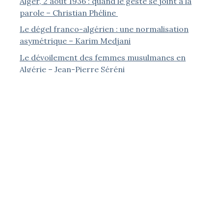
Alger, 2 août 1936 : quand le geste se joint à la
parole – Christian Phéline
Le dégel franco-algérien : une normalisation
asymétrique – Karim Medjani
Le dévoilement des femmes musulmanes en
Algérie – Jean-Pierre Séréni
« La France Empire » : l’inventaire d’un passé qui ne
passe pas – Jean-Samuel Kriegk