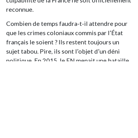
culpabilité de la France ne soit officiellement
reconnue.
Combien de temps faudra-t-il attendre pour
que les crimes coloniaux commis par l’État
français le soient ? Ils restent toujours un
sujet tabou. Pire, ils sont l’objet d’un déni
politique. En 2015, le FN menait une bataille
culturelle réactionnaire, en nostalgie de
l’Algérie française et des criminels de l’OAS,
en débaptisant comme à Béziers la « rue du
19 mars 1962 », date du cessez-le-feu de la
guerre d’Algérie. Dix ans plus tard, la bataille
idéologique semble avoir tant régressé. En
2022, le doyen RN à l’assemblée nationale
s’est cru autorisé, dans son discours