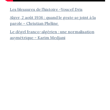
Les blessures de l’histoire -Youcef Dris
Alger, 2 août 1936 : quand le geste se joint à la
parole – Christian Phéline
Le dégel franco-algérien : une normalisation
asymétrique – Karim Medjani
Le dévoilement des femmes musulmanes en
Algérie – Jean-Pierre Séréni
« La France Empire » : l’inventaire d’un passé qui ne
passe pas – Jean-Samuel Kriegk