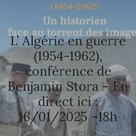
L’ Algérie en guerre
(1954-1962),
conférence de
Benjamin Stora – En
direct ici :
16/01/2025 –18h