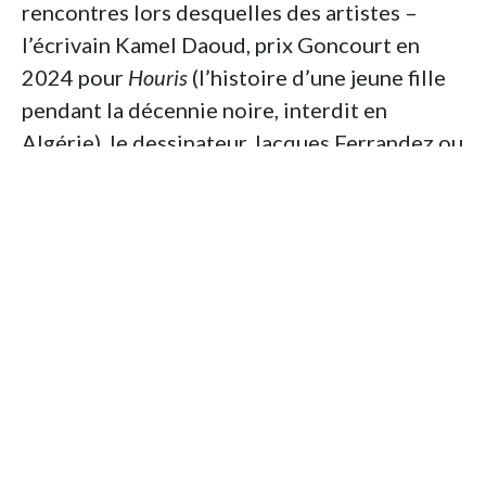
rencontres lors desquelles des artistes –
l’écrivain Kamel Daoud, prix Goncourt en
2024 pour
Houris
(l’histoire d’une jeune fille
pendant la décennie noire, interdit en
Algérie), le dessinateur Jacques Ferrandez ou
la réalisatrice Jacqueline Gozland – ont
expliqué la place que tient la colonisation
dans leur œuvre.
Un colloque devait se tenir au printemps
2025 avec des archivistes et des historiens
des deux pays pour identifier les archives de
l’époque coloniale (1830-1962) et les
localiser. Contrairement à l’idée reçue selon
laquelle les Français auraient tout emporté,
80% de ces archives sont toujours en Algérie.