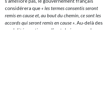
s’améliore pas, le gouvernement français
considérera que
« les termes consentis seront
remis en cause et, au bout du chemin, ce sont les
accords qui seront remis en cause »
. Au-delà des
modalités pratiques d’un tel réexamen, le
premier ministre s’est voulu offensif dans les
mots choisis à l’égard de l’Algérie, parlant à
plusieurs reprises des
« avantages
préférentiels »
sans
« équivalent »
dont
disposeraient ses ressortissant·es, menaçant
même de s’attaquer aux passeports
diplomatiques.
Au sujet de Boualem Sansal, incarcéré en
Algérie depuis la mi-novembre 2024, le chef
du gouvernement est allé beaucoup plus loin