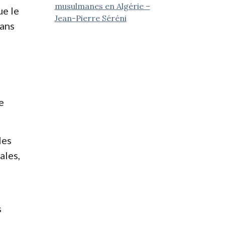
musulmanes en Algérie –
ue le
Jean-Pierre Séréni
sans
e
les
ales,
s