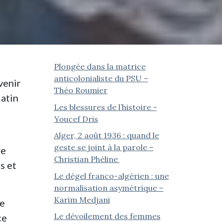
Plongée dans la matrice
anticolonialiste du PSU –
venir
Théo Roumier
Matin
Les blessures de l’histoire -
Youcef Dris
Alger, 2 août 1936 : quand le
geste se joint à la parole –
Le
Christian Phéline
s et
Le dégel franco-algérien : une
normalisation asymétrique –
Karim Medjani
de
Le dévoilement des femmes
ce