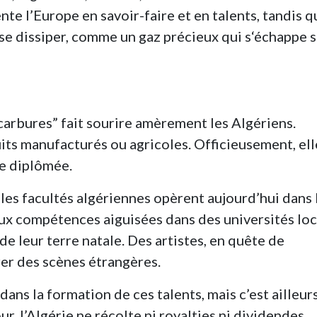
te l’Europe en savoir-faire et en talents, tandis q
 se dissiper, comme un gaz précieux qui s‘échappe 
carbures” fait sourire amèrement les Algériens.
its manufacturés ou agricoles. Officieusement, ell
se diplômée.
les facultés algériennes opèrent aujourd’hui dans 
ux compétences aiguisées dans des universités loc
e leur terre natale. Des artistes, en quête de
rer des scènes étrangères.
 dans la formation de ces talents, mais c’est ailleur
ur, l’Algérie ne récolte ni royalties ni dividendes,