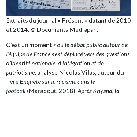
Extraits du journal « Présent » datant de 2010
et 2014. © Documents Mediapart
C’est un moment
« où le débat public autour de
l’équipe de France s’est déplacé vers des questions
d’identité nationale, d’intégration et de
patriotisme
, analyse Nicolas Vilas, auteur du
livre
Enquête sur le racisme dans le
football
(Marabout, 2018).
Après Knysna, la
fédération prend des décisions très symboliques :
la fin des menus halals à Clairefontaine,
l’insistance sur le fait de chanter
La Marseillaise
,
des mesures sur le comportement des joueurs,
comme l’interdiction du casque. Les joueurs sont