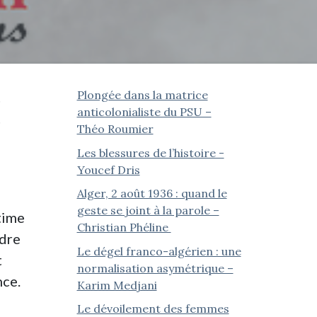
Plongée dans la matrice
t
anticolonialiste du PSU –
t
Théo Roumier
Les blessures de l’histoire -
Youcef Dris
Alger, 2 août 1936 : quand le
geste se joint à la parole –
ntime
Christian Phéline
ndre
Le dégel franco-algérien : une
t
normalisation asymétrique –
nce.
Karim Medjani
Le dévoilement des femmes