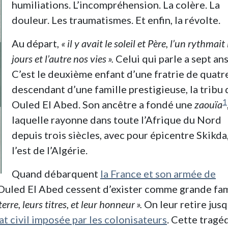
humiliations. L’incompréhension. La colère. La
douleur. Les traumatismes. Et enfin, la révolte.
Au départ,
«
il y avait le soleil et Père, l’un rythmait 
jours et l’autre nos vies
».
Celui qui parle a sept ans
C’est le deuxième enfant d’une fratrie de quatr
descendant d’une famille prestigieuse, la tribu 
1
Ouled El Abed. Son ancêtre a fondé une
zaouïa
laquelle rayonne dans toute l’Afrique du Nord
depuis trois siècles, avec pour épicentre Skikda
l’est de l’Algérie.
Quand débarquent
la France et son armée de
 Ouled El Abed cessent d’exister comme grande fam
terre, leurs titres, et leur honneur
».
On leur retire jusq
état civil imposée par les colonisateurs
. Cette tragéd