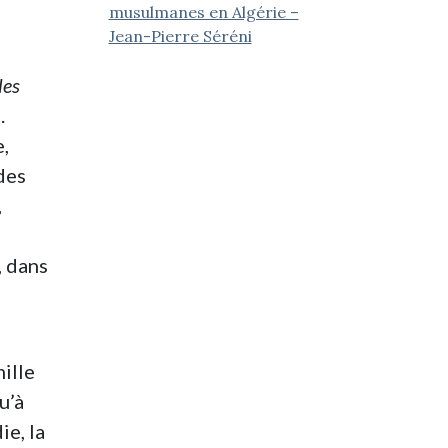
musulmanes en Algérie –
Jean-Pierre Séréni
les
.
e,
des
,
, dans
ille
u’à
ie, la