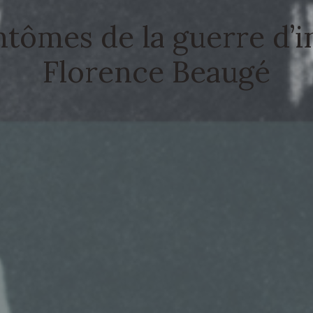
antômes de la guerre d
Florence Beaugé