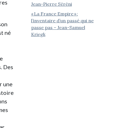
ures
Jean-Pierre Séréni
« La France Empire » :
l’inventaire d’un passé qui ne
son
passe pas – Jean-Samuel
st né
Kriegk
ce
. Des
r une
stoire
ons
smes
ar