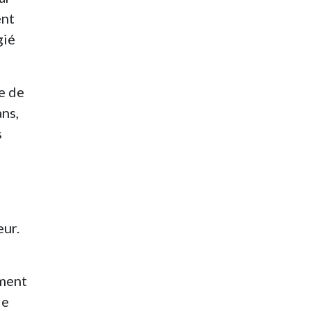
ent
gié
e de
ans,
s
eur.
ement
de