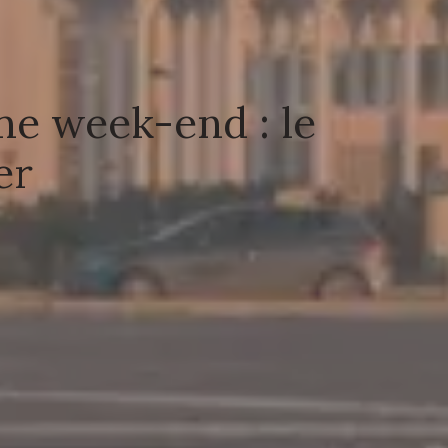
me week-end : le
er