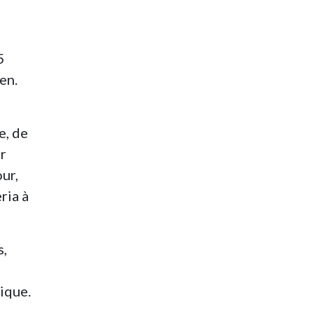
5
en.
e
e, de
ar
ur,
ria à
s,
ique.