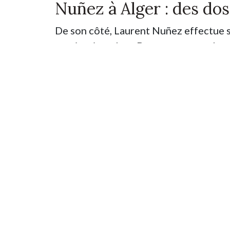
Nuñez à Alger : des dos
De son côté, Laurent Nuñez effectue sa
nomination place Beauvau en octobre 
de crise entre Paris et Alger, aggravé
marocaine sur le Sahara occidental à 
français de l’Intérieur en Algérie remo
Le programme s’annonce chargé : la que
(OQTF) visant des ressortissants algéri
antiterroriste, et le cas du journalis
depuis mai 2024. Le président Tebboun
serait
« le bienvenu »
à Alger, un geste 
La toile de fond de ces deux visites s
dans les relations franco-algériennes