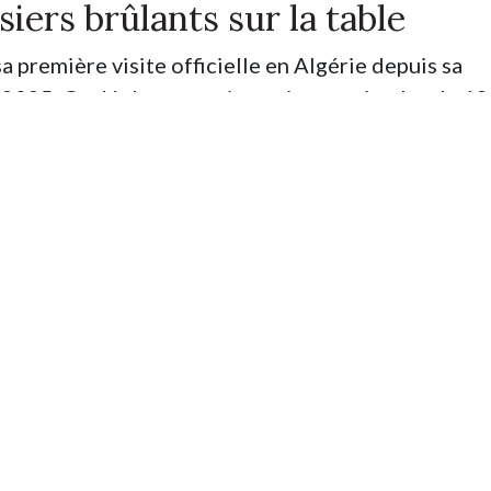
siers brûlants sur la table
 première visite officielle en Algérie depuis sa
2025. Ce déplacement intervient après plus de 18
e par la reconnaissance française de la souverainet
l’été 2024. Le dernier déplacement d’un ministre
ntait à fin 2022, lors de la visite de Gérald Darman
stion des obligations de quitter le territoire fra
ens, la lutte contre le narcotrafic, la coopération
te français Christophe Gleizes, emprisonné en Algéri
e avait ouvert la voie en déclarant que le ministr
interprété comme un signal de désescalade.
imultanées est marquée par les
récents développe
, notamment la médiation tentée par Ségolène Roy