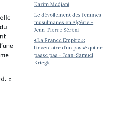
Karim Medjani
Le dévoilement des femmes
ielle
musulmanes en Algérie –
ndu
Jean-Pierre Séréni
ent
« La France Empire » :
d’une
l’inventaire d’un passé qui ne
même
passe pas – Jean-Samuel
Kriegk
rd.
«