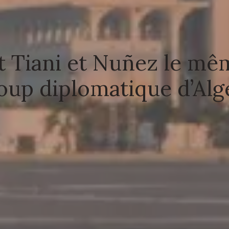
 Tiani et Nuñez le mê
oup diplomatique d’Alg