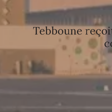
Tebboune reçoit
c