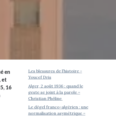
Les blessures de l’histoire -
ué en
Youcef Dris
 et
Alger, 2 août 1936 : quand le
15, 16
geste se joint à la parole –
a
Christian Phéline
Le dégel franco-algérien : une
normalisation asymétrique –