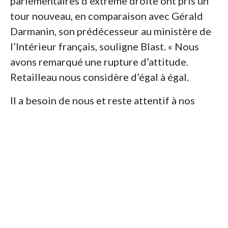
parlementaires d’extrême droite ont pris un
tour nouveau, en comparaison avec Gérald
Darmanin, son prédécesseur au ministère de
l’Intérieur français, souligne Blast. « Nous
avons remarqué une rupture d’attitude.
Retailleau nous considère d’égal à égal.
Il a besoin de nous et reste attentif à nos
requêtes », explique au média en ligne un
député RN de la commission des lois qui
préfère conserver l’anonymat. La même
source révèle que Bruno Retailleau s’appuie
sur un commando chevronné – tendance
catholique traditionaliste – dont les
membres sont habitués à travailler ensemble
depuis plus de dix ans.