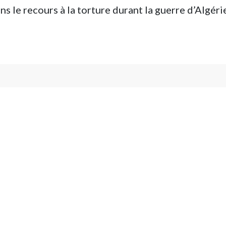
 le recours à la torture durant la guerre d’Algéri
Association Nationale des P
ANP