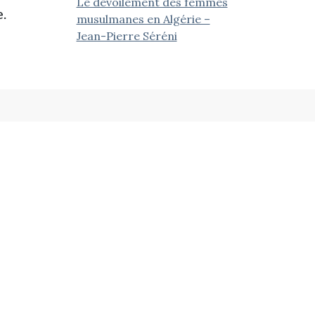
Le dévoilement des femmes
e.
musulmanes en Algérie –
Jean-Pierre Séréni
ieds Noirs Progressistes et leurs Ami.e.s
Contactez-nous
NPA, B.P. 30045, 13368 Marseille Cedex 11
contact@anpnpa.fr