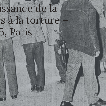
ssance de la
s à la torture –
, Paris