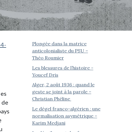
Plongée dans la matrice
-4-
anticolonialiste du PSU –
Théo Roumier
Les blessures de l’histoire -
Youcef Dris
Alger, 2 août 1936 : quand le
geste se joint à la parole –
les
Christian Phéline
e de
Le dégel franco-algérien : une
pays
normalisation asymétrique –
e
Karim Medjani
u