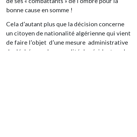
de ses « combattants » de l’ombre pour la
bonne cause en somme !
Cela d’autant plus que la décision concerne
un citoyen de nationalité algérienne qui vient
de faire l’objet d’une mesure administrative
de déchéance de sa qualité de résidant sur le
sol français et d’expulsion suite à des appels à
la violence et au meurtre d’opposants
algériens au régime du président
Abdelmadjid Tebboune.
Le bon sens aurait voulu que cet individu soit
accueilli mais non, le régime préfère le
renvoyer. Ce qui a les faveurs bien entendu
du concerné qui, bien que critique envers la