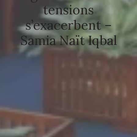
tensions
s’exacerbent –
Samia Naït Iqbal