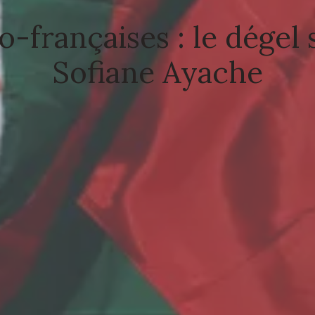
o-françaises : le dégel
Sofiane Ayache