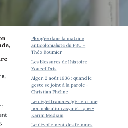
on
Plongée dans la matrice
ade,
anticolonialiste du PSU –
Théo Roumier
are
Les blessures de l’histoire -
Youcef Dris
re,
Alger, 2 août 1936 : quand le
geste se joint à la parole –
Christian Phéline
Le dégel franco-algérien : une
 :
normalisation asymétrique –
ent
Karim Medjani
s
Le dévoilement des femmes