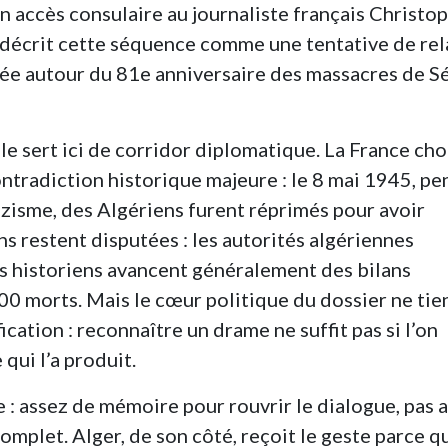
n accès consulaire au journaliste français Christo
 décrit cette séquence comme une tentative de re
cée autour du 81e anniversaire des massacres de Sé
le sert ici de corridor diplomatique. La France cho
ontradiction historique majeure : le 8 mai 1945, p
azisme, des Algériens furent réprimés pour avoir
ns restent disputées : les autorités algériennes
s historiens avancent généralement des bilans
00 morts. Mais le cœur politique du dossier ne tie
fication : reconnaître un drame ne suffit pas si l’on
qui l’a produit.
e : assez de mémoire pour rouvrir le dialogue, pas 
mplet. Alger, de son côté, reçoit le geste parce qu’