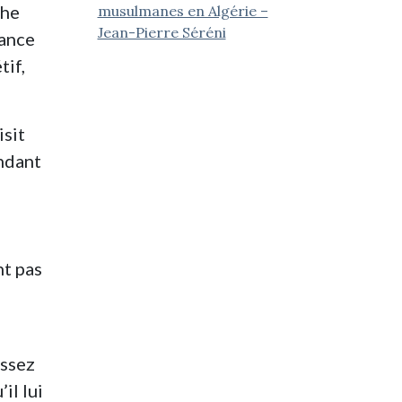
phe
musulmanes en Algérie –
Jean-Pierre Séréni
lance
tif,
isit
endant
nt pas
assez
il lui