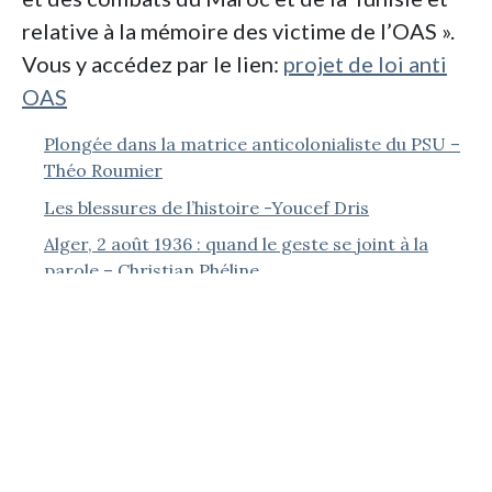
relative à la mémoire des victime de l’OAS ».
Vous y accédez par le lien:
projet de loi anti
OAS
Plongée dans la matrice anticolonialiste du PSU –
Théo Roumier
Les blessures de l’histoire -Youcef Dris
Alger, 2 août 1936 : quand le geste se joint à la
parole – Christian Phéline
Le dégel franco-algérien : une normalisation
asymétrique – Karim Medjani
Le dévoilement des femmes musulmanes en
Algérie – Jean-Pierre Séréni