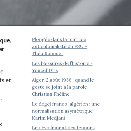
Plongée dans la matrice
ïque,
anticolonialiste du PSU –
er
Théo Roumier
Les blessures de l’histoire -
Youcef Dris
re
ts et
Alger, 2 août 1936 : quand le
geste se joint à la parole –
Christian Phéline
,
Le dégel franco-algérien : une
normalisation asymétrique –
Karim Medjani
x
Le dévoilement des femmes