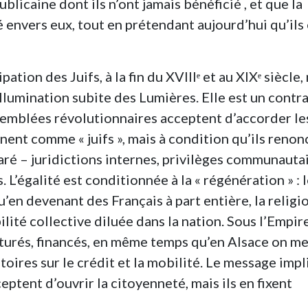
blicaine dont ils n’ont jamais bénéficié , et que la
 envers eux, tout en prétendant aujourd’hui qu’ils
tion des Juifs, à la fin du XVIIIᵉ et au XIXᵉ siècle, 
llumination subite des Lumières. Elle est un contrat
ssemblées révolutionnaires acceptent d’accorder le
gnent comme « juifs », mais à condition qu’ils renon
aré – juridictions internes, privilèges communauta
 L’égalité est conditionnée à la « régénération » : 
’en devenant des Français à part entière, la religi
ilité collective diluée dans la nation. Sous l’Empire
ucturés, financés, en même temps qu’en Alsace on m
atoires sur le crédit et la mobilité. Le message impl
eptent d’ouvrir la citoyenneté, mais ils en fixent