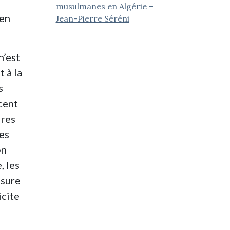
musulmanes en Algérie –
 en
Jean-Pierre Séréni
n’est
 à la
s
cent
ires
les
on
, les
esure
icite