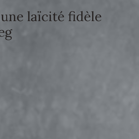
ne laïcité fidèle
eg