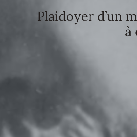
Plaidoyer d’un m
à