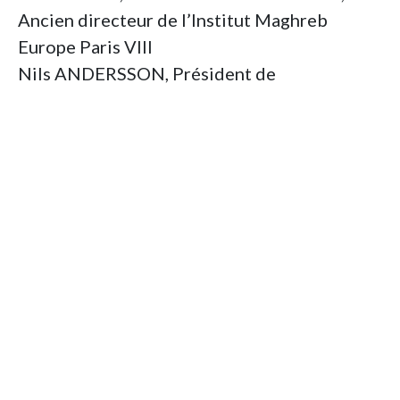
Ancien directeur de l’Institut Maghreb
Europe Paris VIII
Nils ANDERSSON, Président de
l’Association Contre la Colonisation
Aujourd’hui (ACCA), Ancien éditeur
Ahmed MAHIOU, Agrégé des facultés de
droit, Ancien doyen de la Faculté de droit
d’Alger, Ancien directeur de l’IREMAM (Aix-
en-Provence)
Stanislas HUTIN, Membre de l’Association la
4ACG (Anciens appelés en Algérie contre la
guerre et leurs amis)
André GAZUT, Réalisateur
Jean-Louis LEVET, Haut responsable à la
coopération technologique et industrielle