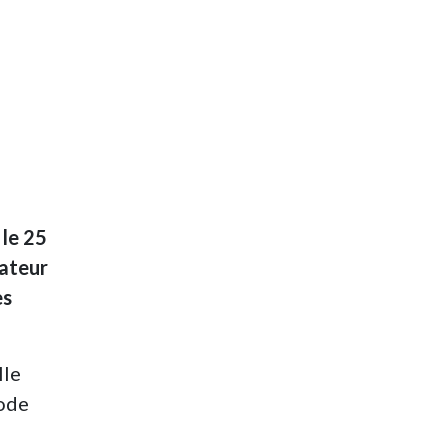
 le 25
dateur
es
lle
iode