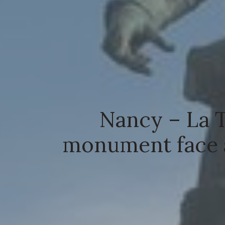
Nancy – La T
monument face à