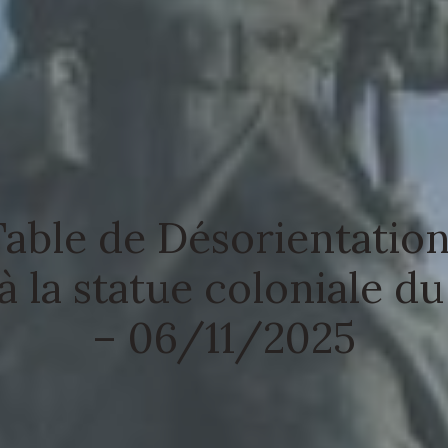
able de Désorientation
 la statue coloniale du
– 06/11/2025