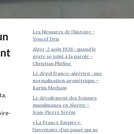
Les blessures de l’histoire -
un
Youcef Dris
ent
Alger, 2 août 1936 : quand le
geste se joint à la parole –
Christian Phéline
Le dégel franco-algérien : une
normalisation asymétrique –
Karim Medjani
ta,
Le dévoilement des femmes
musulmanes en Algérie –
Jean-Pierre Séréni
oire-
« La France Empire » :
l’inventaire d’un passé qui ne