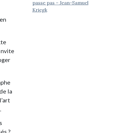
passe pas – Jean-Samuel
Kriegk
 en
xte
invite
roger
aphe
de la
’art
.
s
és ?