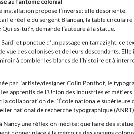
sse au fantôme colonial
e installation propose l’inverse: elle désoriente.
taille réelle du sergent Blandan, la table circulaire
 Qui es-tu? », demande l’auteure à la statue.
 Saïdi et ponctué d’un passage en tamazight, ce te
e vue des colonisés et de leurs descendants. Elle 
miroir à combler les blancs de l’histoire et à inter
sée par l’artiste/designer Colin Ponthot, le typogr
s apprentis de l’Union des industries et métiers 
la collaboration de l’École nationale supérieure d
telier national de recherche typographique (ANRT)
Nancy une réflexion inédite: que faire des statue
ent donner place à la mémoire des anciens colonis