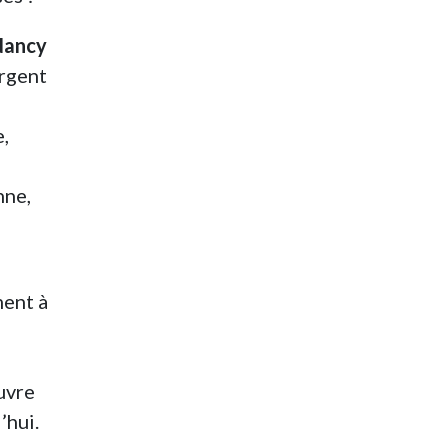
 Nancy
ergent
e,
nne,
n
ment à
uvre
’hui.