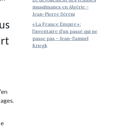
musulmanes en Algérie –
Jean-Pierre Séréni
ous
« La France Empire » :
l’inventaire d’un passé qui ne
rt
passe pas – Jean-Samuel
Kriegk
’en
tages.
ie