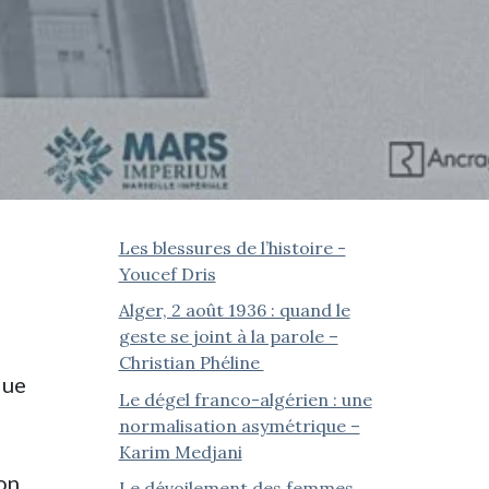
Les blessures de l’histoire -
Youcef Dris
Alger, 2 août 1936 : quand le
geste se joint à la parole –
Christian Phéline
que
Le dégel franco-algérien : une
normalisation asymétrique –
Karim Medjani
ion
Le dévoilement des femmes