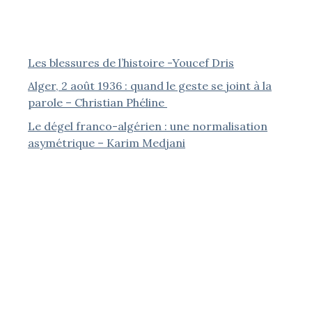
Les blessures de l’histoire -Youcef Dris
Alger, 2 août 1936 : quand le geste se joint à la
parole – Christian Phéline
Le dégel franco-algérien : une normalisation
asymétrique – Karim Medjani
Le dévoilement des femmes musulmanes en
Algérie – Jean-Pierre Séréni
« La France Empire » : l’inventaire d’un passé qui ne
passe pas – Jean-Samuel Kriegk