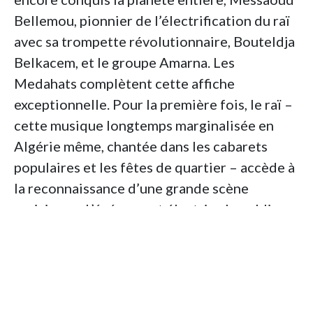
Bellemou, pionnier de l’électrification du raï
avec sa trompette révolutionnaire, Bouteldja
Belkacem, et le groupe Amarna. Les
Medahats complètent cette affiche
exceptionnelle. Pour la première fois, le raï –
cette musique longtemps marginalisée en
Algérie même, chantée dans les cabarets
populaires et les fêtes de quartier – accède à
la reconnaissance d’une grande scène
parisienne. L’événement électrise le public.
Cheikha Rimitti, avec sa voix rauque et sa
liberté de ton légendaire, incarne la tradition
orale et la transgression sociale du raï des
origines. Face à elle, le jeune Khaled