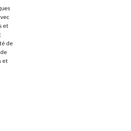
gues
avec
s et
t
té de
nde
s et
re et
ssent
ation
sent