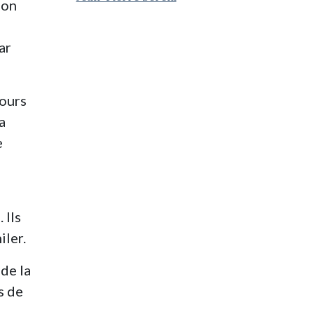
ion
ar
cours
a
e
 Ils
iler.
 de la
s de