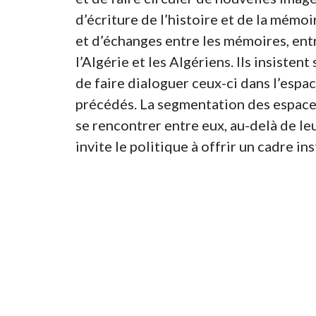
d’écriture de l’histoire et de la mémo
et d’échanges entre les mémoires, ent
l’Algérie et les Algériens. Ils insisten
de faire dialoguer ceux-ci dans l’espa
précédés. La segmentation des espaces 
se rencontrer entre eux, au-delà de le
invite le politique à offrir un cadre i
des outils multipliant les occasions d
des temps associatifs et collectifs, 
témoignages en classe ou en ligne, vo
Les liens avec l’Algérie et les Algérie
mal le pays de leurs parents/grands par
contemporaine. L’Algérie semble absent
touristique et son patrimoine culture