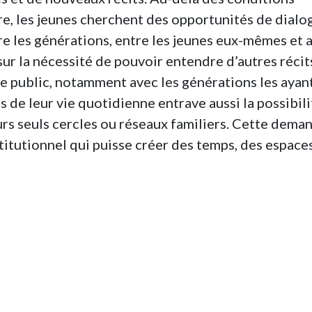
ire, les jeunes cherchent des opportunités de dialo
re les générations, entre les jeunes eux-mêmes et 
t sur la nécessité de pouvoir entendre d’autres récit
ce public, notamment avec les générations les ayan
de leur vie quotidienne entrave aussi la possibili
urs seuls cercles ou réseaux familiers. Cette dema
nstitutionnel qui puisse créer des temps, des espace
e rencontres : renforcement de l’éducation populai
visites en commun de musées et de mémoriaux,
yages en Algérie, apprentissage des langues.
ns ne sont pas oubliés. La plupart des jeunes connai
ents, sa géographie, son histoire et sa société
e de leur carte mentale. Elle n’est pas une destin
l est méconnu. Beaucoup de jeunes s’en désintéres