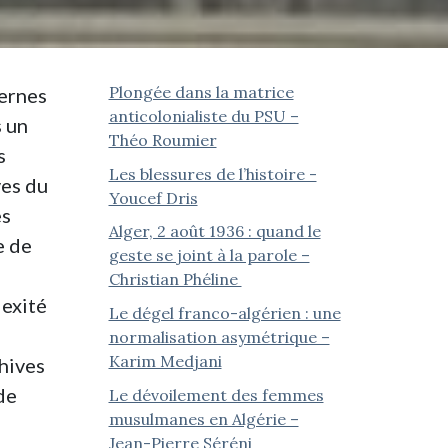
Plongée dans la matrice
ternes
anticolonialiste du PSU –
s un
Théo Roumier
s
Les blessures de l’histoire -
ves du
Youcef Dris
es
Alger, 2 août 1936 : quand le
e de
geste se joint à la parole –
Christian Phéline
lexité
Le dégel franco-algérien : une
normalisation asymétrique –
Karim Medjani
chives
de
Le dévoilement des femmes
musulmanes en Algérie –
Jean-Pierre Séréni