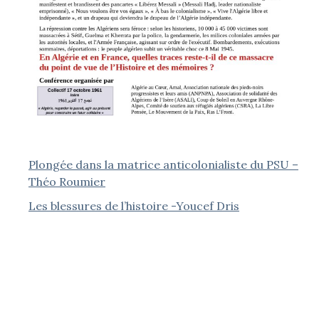
Plongée dans la matrice anticolonialiste du PSU –
Théo Roumier
Les blessures de l’histoire -Youcef Dris
Alger, 2 août 1936 : quand le geste se joint à la
parole – Christian Phéline
Le dégel franco-algérien : une normalisation
asymétrique – Karim Medjani
Le dévoilement des femmes musulmanes en