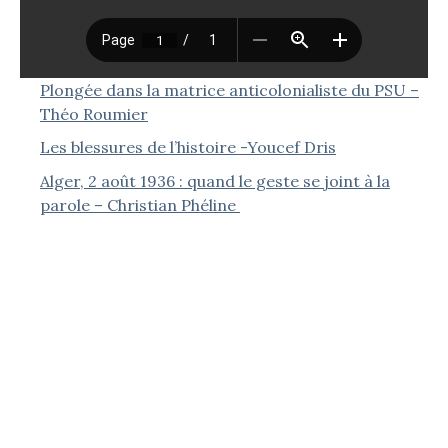
Plongée dans la matrice anticolonialiste du PSU –
Théo Roumier
Les blessures de l’histoire -Youcef Dris
Alger, 2 août 1936 : quand le geste se joint à la
parole – Christian Phéline
Le dégel franco-algérien : une normalisation
asymétrique – Karim Medjani
Le dévoilement des femmes musulmanes en
Algérie – Jean-Pierre Séréni