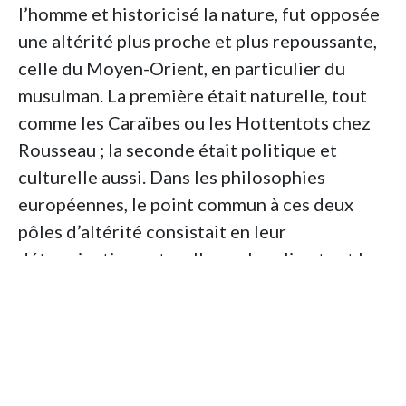
l’homme et historicisé la nature, fut opposée
une altérité plus proche et plus repoussante,
celle du Moyen-Orient, en particulier du
musulman. La première était naturelle, tout
comme les Caraïbes ou les Hottentots chez
Rousseau ; la seconde était politique et
culturelle aussi. Dans les philosophies
européennes, le point commun à ces deux
pôles d’altérité consistait en leur
détermination naturelle par les climats et les
paysages. Tandis que, dès la fin
e
du XVIII
siècle, les Européens se sont définis
par leur capacité à se libérer du
déterminisme biologique, les autres peuples
de la Terre y restaient strictement soumis à