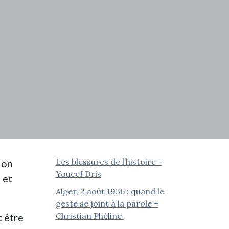
Les blessures de l’histoire -
ion
Youcef Dris
 et
Alger, 2 août 1936 : quand le
geste se joint à la parole –
Christian Phéline
t être