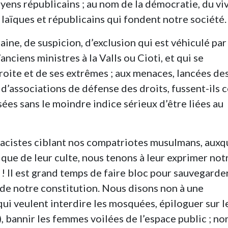
yens républicains ; au nom de la démocratie, du vi
 laïques et républicains qui fondent notre société.
ine, de suspicion, d’exclusion qui est véhiculé par 
nciens ministres à la Valls ou Cioti, et qui se
oite et de ses extrêmes ; aux menaces, lancées des
 d’associations de défense des droits, fussent-ils 
es sans le moindre indice sérieux d’être liées au
racistes ciblant nos compatriotes musulmans, auxq
atique de leur culte, nous tenons à leur exprimer not
m ! Il est grand temps de faire bloc pour sauvegarder
 de notre constitution. Nous disons non à une
 qui veulent interdire les mosquées, épiloguer sur l
 bannir les femmes voilées de l’espace public ; no