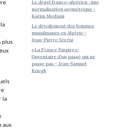
vre
Le dégel franco-algérien : une
normalisation asymétrique –
Karim Medjani
la
Le dévoilement des femmes
musulmanes en Algérie –
Jean-Pierre Séréni
 plus
« La France Empire » :
ceux
l’inventaire d’un passé qui ne
passe pas – Jean-Samuel
Kriegk
uels
re
 la
e
n aux